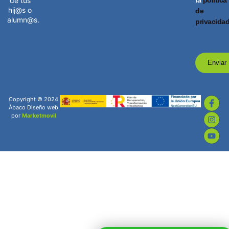
la
política
de tus
hij@s o
de
alumn@s.
privacida
Enviar
Copyright © 2024
Ábaco Diseño web
por
Marketmovil