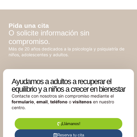
Pida una cita
O solicite información sin
compromiso.
Más de 20 años dedicados a la psicología y psiquiatría de
niños, adolescentes y adultos.
Ayudamos a adultos a recuperar el
equilibrio y a niños a crecer en bienestar
Contacte con nosotros sin compromiso mediante el
formulario
,
email
,
teléfono
o
visítenos
en nuestro
centro.
¡Llámanos!
Reserva tu cita