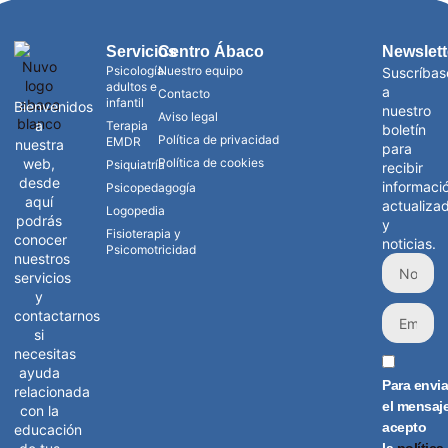
Servicios
Centro Ábaco
Newslett
Psicología
Nuestro equipo
Suscríbas
adultos e
a
Contacto
infantil
Bienvenidos
nuestro
Aviso legal
a
Terapia
boletín
Política de privacidad
EMDR
nuestra
para
web,
Política de cookies
Psiquiatría
recibir
desde
informaci
Psicopedagogía
aquí
actualiza
Logopedia
podrás
y
Fisioterapia y
conocer
noticias.
Psicomotricidad
nuestros
servicios
y
contactarnos
si
necesitas
ayuda
Para envia
relacionada
el mensaj
con la
acepto
educación