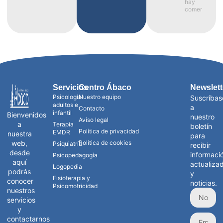
hay
comentarios
Servicios
Centro Ábaco
Newslett
Psicología
Nuestro equipo
Suscríbas
adultos e
a
Contacto
infantil
Bienvenidos
nuestro
Aviso legal
a
Terapia
boletín
Política de privacidad
EMDR
nuestra
para
web,
Política de cookies
Psiquiatría
recibir
desde
informaci
Psicopedagogía
aquí
actualiza
Logopedia
podrás
y
Fisioterapia y
conocer
noticias.
Psicomotricidad
nuestros
servicios
y
contactarnos