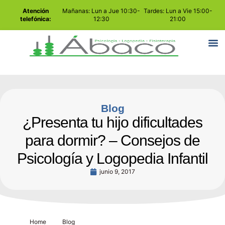
Atención
Mañanas: Lun a Jue 10:30-
Tardes: Lun a Vie 15:00-
telefónica:
12:30
21:00
Blog
¿Presenta tu hijo dificultades
para dormir? – Consejos de
Psicología y Logopedia Infantil
junio 9, 2017
Home
Blog