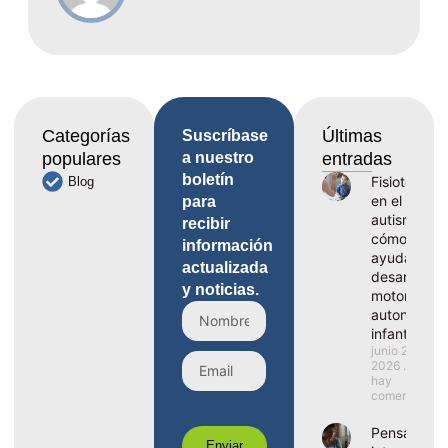
Categorías
Últimas
Suscríbase
populares
a nuestro
entradas
boletín
Fisioterapia
Blog
en el
para
autismo,
recibir
cómo
información
ayuda al
actualizada
desarrollo
y noticias.
motor y la
autonomía
infantil
junio 29,
2026
No
hay
comentarios
Pensamient
Enviar