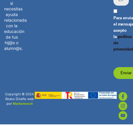
si
necesitas
ayuda
Para envia
relacionada
el mensaj
con la
acepto
educación
la
política
de tus
hij@s o
de
alumn@s.
privacida
Enviar
Copyright © 2024
Ábaco Diseño web
por
Marketmovil