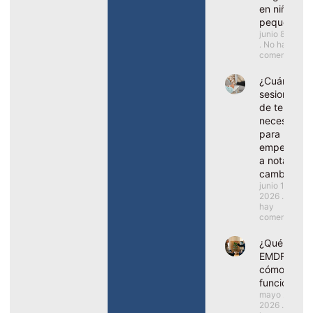
en niños
pequeños?
junio 8, 2026
No hay
comentarios
¿Cuántas
sesiones
de terapia
necesito
para
empezar
a notar
cambios?
junio 1,
2026
No
hay
comentarios
¿Qué es el
EMDR y
cómo
funciona?
mayo 25,
2026
No