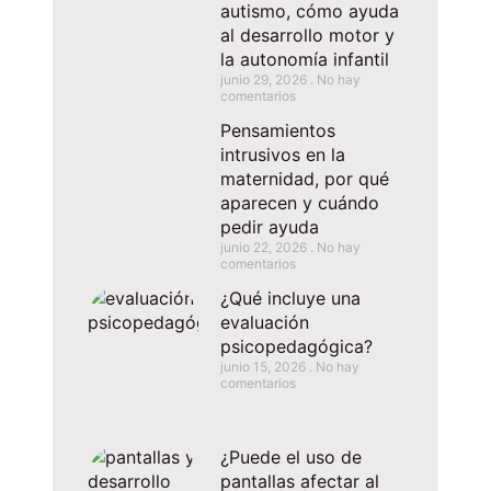
autismo, cómo ayuda
al desarrollo motor y
la autonomía infantil
junio 29, 2026
No hay
comentarios
Pensamientos
intrusivos en la
maternidad, por qué
aparecen y cuándo
pedir ayuda
junio 22, 2026
No hay
comentarios
¿Qué incluye una
evaluación
psicopedagógica?
junio 15, 2026
No hay
comentarios
¿Puede el uso de
pantallas afectar al