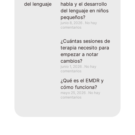
habla y el desarrollo
del lenguaje en niños
pequeños?
junio 8, 2026
No hay
comentarios
¿Cuántas sesiones de
terapia necesito para
empezar a notar
cambios?
junio 1, 2026
No hay
comentarios
¿Qué es el EMDR y
cómo funciona?
mayo 25, 2026
No hay
comentarios