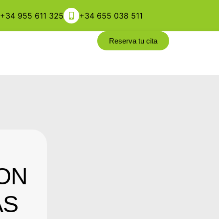
+34 955 611 325
+34 655 038 511
Reserva tu cita
ON
AS