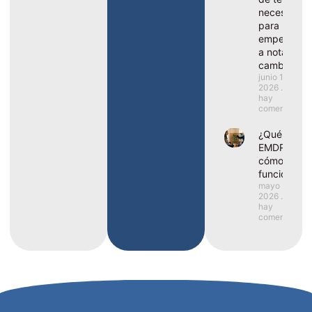
necesito
para
empezar
a notar
cambios?
junio 1,
2026
No
hay
comentarios
¿Qué es el
EMDR y
cómo
funciona?
mayo 25,
2026
No
hay
comentarios