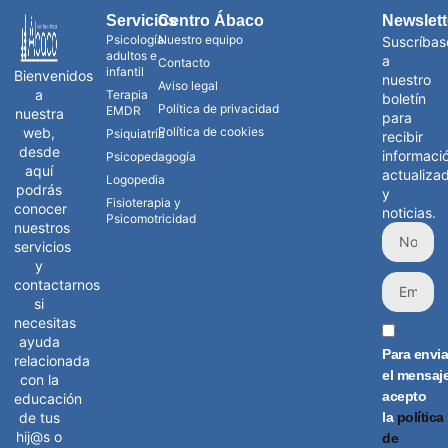
Servicios
Centro Ábaco
Newslett
Psicología
Nuestro equipo
Suscríbas
adultos e
a
Contacto
infantil
Bienvenidos
nuestro
Aviso legal
a
Terapia
boletín
Política de privacidad
EMDR
nuestra
para
web,
Política de cookies
Psiquiatría
recibir
desde
informaci
Psicopedagogía
aquí
actualiza
Logopedia
podrás
y
Fisioterapia y
conocer
noticias.
Psicomotricidad
nuestros
servicios
y
contactarnos
si
necesitas
ayuda
Para envia
relacionada
el mensaj
con la
acepto
educación
la
política
de tus
hij@s o
de