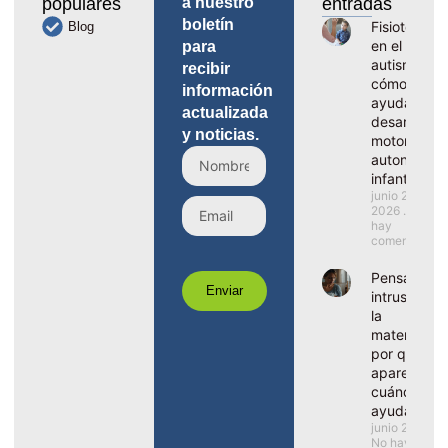
populares
a nuestro
entradas
boletín
Fisioterapia
Blog
en el
para
autismo,
recibir
cómo
información
ayuda al
actualizada
desarrollo
y noticias.
motor y la
autonomía
infantil
junio 29,
2026
No
hay
comentarios
Pensamient
Enviar
intrusivos e
la
maternidad
por qué
aparecen y
cuándo ped
ayuda
junio 22, 202
No hay