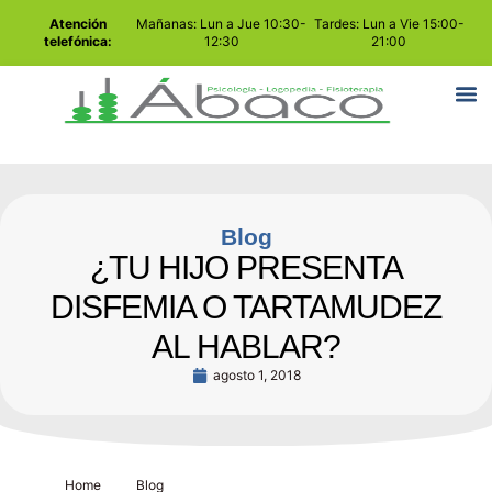
Atención
Mañanas: Lun a Jue 10:30-
Tardes: Lun a Vie 15:00-
telefónica:
12:30
21:00
Blog
¿TU HIJO PRESENTA
DISFEMIA O TARTAMUDEZ
AL HABLAR?
agosto 1, 2018
Home
Blog