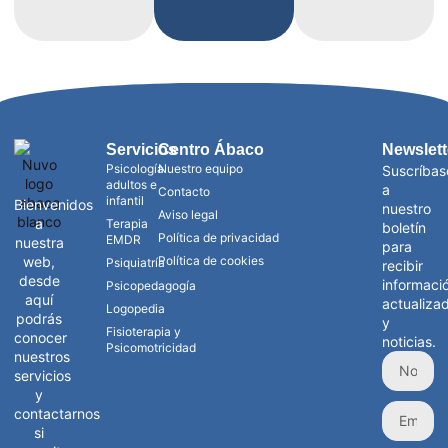
Servicios
Centro Ábaco
Newslett
Psicología
Nuestro equipo
Suscríbas
adultos e
a
Contacto
infantil
Bienvenidos
nuestro
Aviso legal
a
Terapia
boletín
Política de privacidad
EMDR
nuestra
para
web,
Política de cookies
Psiquiatría
recibir
desde
informaci
Psicopedagogía
aquí
actualiza
Logopedia
podrás
y
Fisioterapia y
conocer
noticias.
Psicomotricidad
nuestros
servicios
y
contactarnos
si