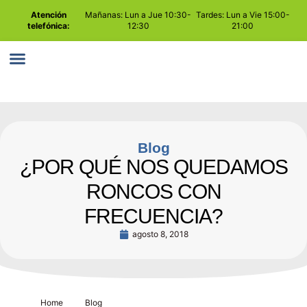
Atención
Mañanas: Lun a Jue 10:30-
Tardes: Lun a Vie 15:00-
telefónica:
12:30
21:00
PLAY ATTENTION
COMO TRABAJAMOS
Blog
¿POR QUÉ NOS QUEDAMOS
RONCOS CON
FRECUENCIA?
agosto 8, 2018
Home
Blog