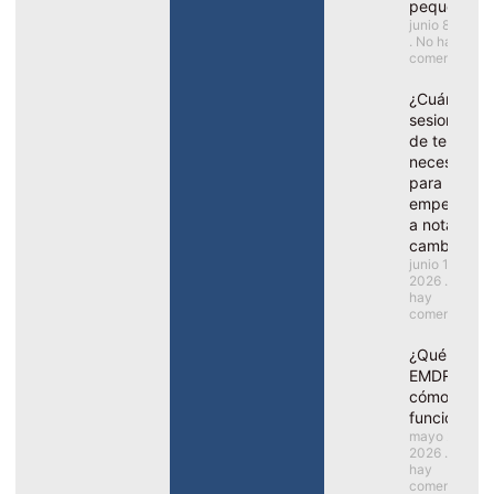
pequeños?
junio 8, 2026
No hay
comentarios
¿Cuántas
sesiones
de terapia
necesito
para
empezar
a notar
cambios?
junio 1,
2026
No
hay
comentarios
¿Qué es el
EMDR y
cómo
funciona?
mayo 25,
2026
No
hay
comentarios