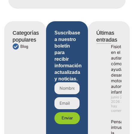
Categorías
Últimas
Suscríbase
populares
a nuestro
entradas
boletín
Fisioterapia
Blog
en el
para
autismo,
recibir
cómo
información
ayuda al
actualizada
desarrollo
y noticias.
motor y la
autonomía
infantil
junio 29,
2026
No
hay
comentarios
Enviar
Pensamient
intrusivos e
la