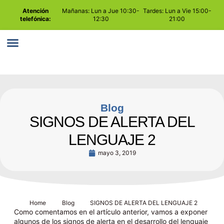
Atención
Mañanas: Lun a Jue 10:30-
Tardes: Lun a Vie 15:00-
telefónica:
12:30
21:00
PLAY ATTENTION
COMO TRABAJAMOS
Blog
SIGNOS DE ALERTA DEL
LENGUAJE 2
mayo 3, 2019
Home
Blog
SIGNOS DE ALERTA DEL LENGUAJE 2
Como comentamos en el artículo anterior, vamos a exponer
algunos de los signos de alerta en el desarrollo del lenguaje