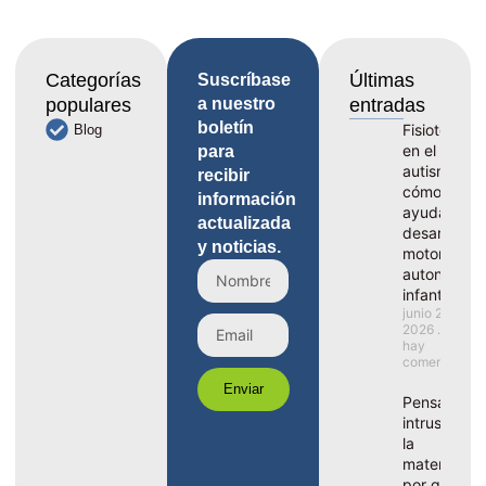
Categorías
Últimas
Suscríbase
populares
a nuestro
entradas
boletín
Fisioterapia
Blog
en el
para
autismo,
recibir
cómo
información
ayuda al
actualizada
desarrollo
y noticias.
motor y la
autonomía
infantil
junio 29,
2026
No
hay
comentarios
Enviar
Pensamient
intrusivos e
la
maternidad
por qué