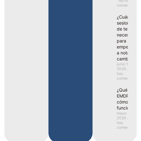
No hay
comentarios
¿Cuántas
sesiones
de terapia
necesito
para
empezar
a notar
cambios?
junio 1,
2026
No
hay
comentarios
¿Qué es el
EMDR y
cómo
funciona?
mayo 25,
2026
No
hay
comentarios