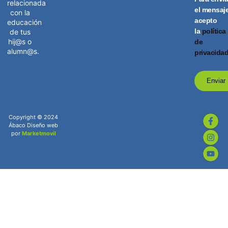
relacionada
el mensaj
con la
acepto
educación
la
política
de tus
hij@s o
de
alumn@s.
privacida
Enviar
Copyright © 2024
Ábaco Diseño web
por
Marketmovil