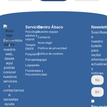
Servicios
Centro Ábaco
Newslett
Psicología
Nuestro equipo
Suscríbas
adultos e
a
Contacto
infantil
Bienvenidos
nuestro
Aviso legal
a
Terapia
boletín
Política de privacidad
EMDR
nuestra
para
web,
Política de cookies
Psiquiatría
recibir
desde
informaci
Psicopedagogía
aquí
actualiza
Logopedia
podrás
y
Fisioterapia y
conocer
noticias.
Psicomotricidad
nuestros
servicios
y
contactarnos
si
necesitas
ayuda
Para envia