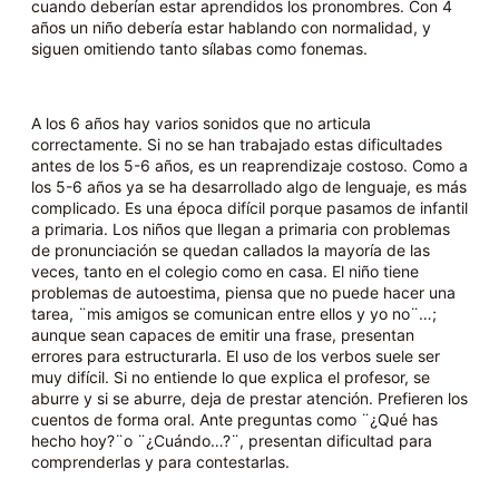
cuando deberían estar aprendidos los pronombres. Con 4
años un niño debería estar hablando con normalidad, y
siguen omitiendo tanto sílabas como fonemas.
A los 6 años hay varios sonidos que no articula
correctamente. Si no se han trabajado estas dificultades
antes de los 5-6 años, es un reaprendizaje costoso. Como a
los 5-6 años ya se ha desarrollado algo de lenguaje, es más
complicado. Es una época difícil porque pasamos de infantil
a primaria. Los niños que llegan a primaria con problemas
de pronunciación se quedan callados la mayoría de las
veces, tanto en el colegio como en casa. El niño tiene
problemas de autoestima, piensa que no puede hacer una
tarea, ¨mis amigos se comunican entre ellos y yo no¨…;
aunque sean capaces de emitir una frase, presentan
errores para estructurarla. El uso de los verbos suele ser
muy difícil. Si no entiende lo que explica el profesor, se
aburre y si se aburre, deja de prestar atención. Prefieren los
cuentos de forma oral. Ante preguntas como ¨¿Qué has
hecho hoy?¨o ¨¿Cuándo…?¨, presentan dificultad para
comprenderlas y para contestarlas.