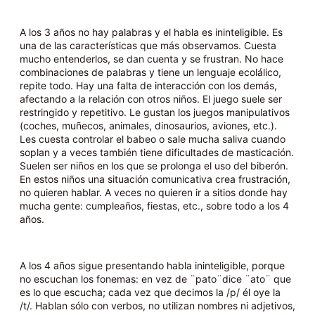
A los 3 años no hay palabras y el habla es ininteligible. Es
una de las características que más observamos. Cuesta
mucho entenderlos, se dan cuenta y se frustran. No hace
combinaciones de palabras y tiene un lenguaje ecolálico,
repite todo. Hay una falta de interacción con los demás,
afectando a la relación con otros niños. El juego suele ser
restringido y repetitivo. Le gustan los juegos manipulativos
(coches, muñecos, animales, dinosaurios, aviones, etc.).
Les cuesta controlar el babeo o sale mucha saliva cuando
soplan y a veces también tiene dificultades de masticación.
Suelen ser niños en los que se prolonga el uso del biberón.
En estos niños una situación comunicativa crea frustración,
no quieren hablar. A veces no quieren ir a sitios donde hay
mucha gente: cumpleaños, fiestas, etc., sobre todo a los 4
años.
A los 4 años sigue presentando habla ininteligible, porque
no escuchan los fonemas: en vez de ¨pato¨dice ¨ato¨ que
es lo que escucha; cada vez que decimos la /p/ él oye la
/t/. Hablan sólo con verbos, no utilizan nombres ni adjetivos,