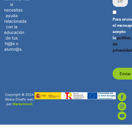
si
necesitas
ayuda
Para envia
relacionada
el mensaj
con la
acepto
educación
la
política
de tus
hij@s o
de
alumn@s.
privacida
Enviar
Copyright © 2024
Ábaco Diseño web
por
Marketmovil