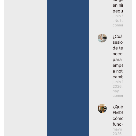
en niños
pequeños?
junio 8, 2026
No hay
comentarios
¿Cuántas
sesiones
de terapia
necesito
para
empezar
a notar
cambios?
junio 1,
2026
No
hay
comentarios
¿Qué es el
EMDR y
cómo
funciona?
mayo 25,
2026
No