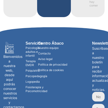
hay
comentarios
Servicios
Centro Ábaco
Newslett
Psicología
Nuestro equipo
Suscríbas
adultos e
a
Contacto
infantil
Bienvenidos
nuestro
Aviso legal
a
Terapia
boletín
Política de privacidad
EMDR
nuestra
para
web,
Política de cookies
Psiquiatría
recibir
desde
informaci
Psicopedagogía
aquí
actualiza
Logopedia
podrás
y
Fisioterapia y
conocer
noticias.
Psicomotricidad
nuestros
servicios
y
contactarnos