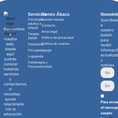
Servicios
Centro Ábaco
Newslett
Psicología
Nuestro equipo
Suscríbas
adultos e
a
Contacto
infantil
Bienvenidos
nuestro
Aviso legal
a
Terapia
boletín
Política de privacidad
EMDR
nuestra
para
web,
Política de cookies
Psiquiatría
recibir
desde
informaci
Psicopedagogía
aquí
actualiza
Logopedia
podrás
y
Fisioterapia y
conocer
noticias.
Psicomotricidad
nuestros
servicios
y
contactarnos
si
necesitas
ayuda
Para envia
relacionada
el mensaj
con la
acepto
educación