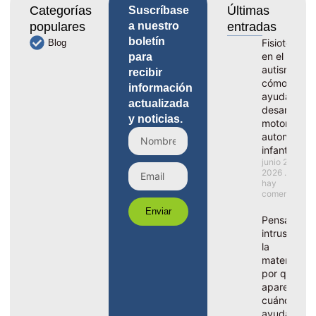
Categorías
Últimas
Suscríbase
populares
a nuestro
entradas
boletín
Fisioterapia
Blog
en el
para
autismo,
recibir
cómo
información
ayuda al
actualizada
desarrollo
y noticias.
motor y la
autonomía
infantil
junio 29,
2026
No
hay
comentarios
Enviar
Pensamient
intrusivos e
la
maternidad
por qué
aparecen y
cuándo ped
ayuda