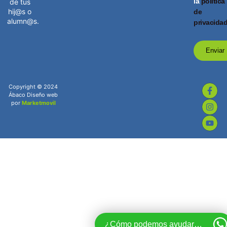
la
política
de tus
hij@s o
de
alumn@s.
privacida
Enviar
Copyright © 2024
Ábaco Diseño web
por
Marketmovil
¿Cómo podemos ayudarte?