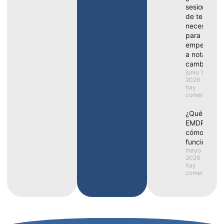
sesiones
de terapia
necesito
para
empezar
a notar
cambios?
junio 1,
2026
No
hay
comentarios
¿Qué es el
EMDR y
cómo
funciona?
mayo 25,
2026
No
hay
comentarios