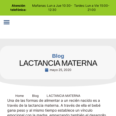
Atención
Mañanas: Lun a Jue 10:30-
Tardes: Lun a Vie 15:00-
telefónica:
12:30
21:00
PLAY ATTENTION
COMO TRABAJAMOS
Blog
LACTANCIA MATERNA
mayo 25, 2020
Home
Blog
LACTANCIA MATERNA
Una de las formas de alimentar a un recién nacido es a
través de la lactancia materna. A través de ella el bebé
gana peso y al mismo tiempo establece un vínculo
emocional con la madre, empezando también el desarrollo