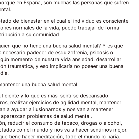
porque en España, son muchas las personas que sufren
ntal.
ado de bienestar en el cual el individuo es consciente
iones normales de la vida, puede trabajar de forma
ntribución a su comunidad.
guien que no tiene una buena salud mental? Y es que
s necesario padecer de esquizofrenia, psicosis o
lgún momento de nuestra vida ansiedad, desarrollar
ión traumática, y eso implicaría no poseer una buena
día.
mantener una buena salud mental:
ficiente y lo que es más, sentirse descansado.
os, realizar ejercicios de agilidad mental, mantener
an a ayudar a ilusionarnos y nos van a mantener
e aparezcan problemas de salud mental.
ión, reducir el consumo de tabaco, drogas o alcohol,
ctados con el mundo y nos va a hacer sentirnos mejor.
que tiene hacer meditación, todo el mundo lo haría.