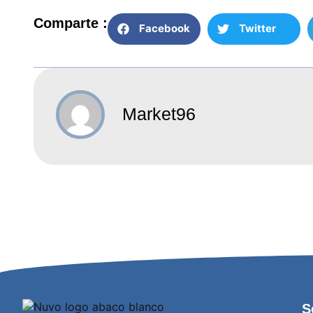
Comparte :
Facebook
Twitter
Market96
S