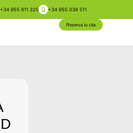
+34 955 611 325
+34 655 038 511
Reserva tu cita
A
UD