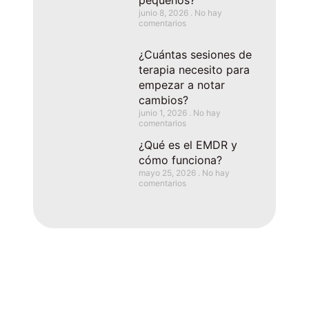
junio 8, 2026
No hay
comentarios
¿Cuántas sesiones de
terapia necesito para
empezar a notar
cambios?
junio 1, 2026
No hay
comentarios
¿Qué es el EMDR y
cómo funciona?
mayo 25, 2026
No hay
comentarios