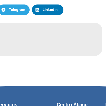
Telegram
LinkedIn
ervicios
Centro Ábaco