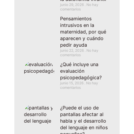
junio 29, 2026
No hay
comentarios
Pensamientos
intrusivos en la
maternidad, por qué
aparecen y cuándo
pedir ayuda
junio 22, 2026
No hay
comentarios
¿Qué incluye una
evaluación
psicopedagógica?
junio 15, 2026
No hay
comentarios
¿Puede el uso de
pantallas afectar al
habla y el desarrollo
del lenguaje en niños
pequeños?