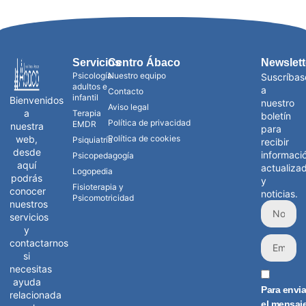
Servicios
Centro Ábaco
Newslett
Psicología
Nuestro equipo
Suscríbas
adultos e
a
Contacto
infantil
Bienvenidos
nuestro
Aviso legal
a
Terapia
boletín
Política de privacidad
EMDR
nuestra
para
web,
Política de cookies
Psiquiatría
recibir
desde
informaci
Psicopedagogía
aquí
actualiza
Logopedia
podrás
y
Fisioterapia y
conocer
noticias.
Psicomotricidad
nuestros
servicios
y
contactarnos
si
necesitas
ayuda
Para envia
relacionada
el mensaj