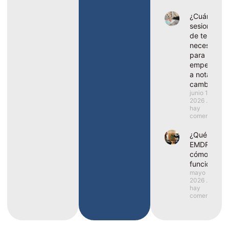
¿Cuántas
sesiones
de terapia
necesito
para
empezar
a notar
cambios?
junio 1,
2026
No
hay
comentarios
¿Qué es el
EMDR y
cómo
funciona?
mayo 25,
2026
No
hay
comentarios