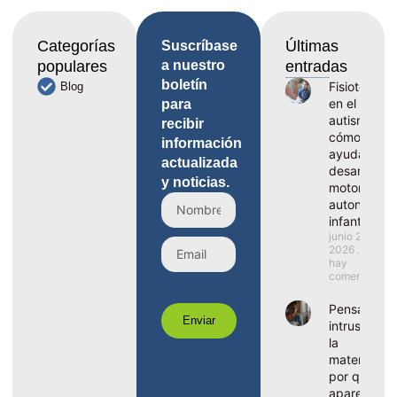
Categorías
Últimas
Suscríbase
populares
a nuestro
entradas
boletín
Fisioterapia
Blog
en el
para
autismo,
recibir
cómo
información
ayuda al
actualizada
desarrollo
y noticias.
motor y la
autonomía
infantil
junio 29,
2026
No
hay
comentarios
Pensamient
Enviar
intrusivos e
la
maternidad
por qué
aparecen y