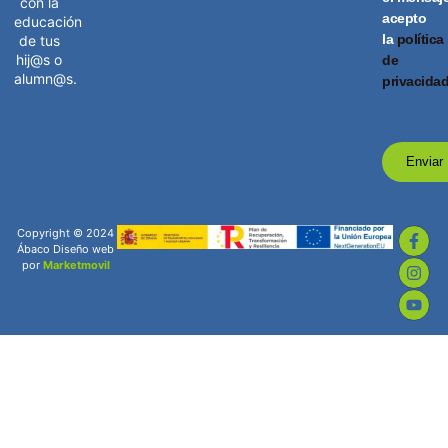
con la
acepto
educación
la
política
de tus
hij@s o
de
alumn@s.
privacida
Enviar
Copyright © 2024
Ábaco Diseño web
por
Marketmovil