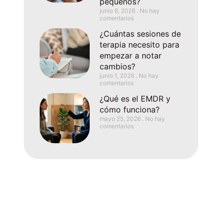
pequeños?
junio 8, 2026
No hay
comentarios
¿Cuántas sesiones de
terapia necesito para
empezar a notar
cambios?
junio 1, 2026
No hay
comentarios
¿Qué es el EMDR y
cómo funciona?
mayo 25, 2026
No hay
comentarios