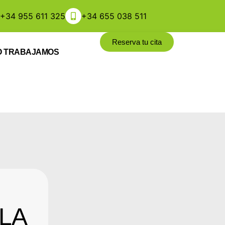
+34 955 611 325
+34 655 038 511
Reserva tu cita
 TRABAJAMOS
 LA