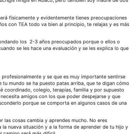
much@s niñ@s en Ábaco, pero también soy madre de dos
erá físicamente y evidentemente tienes preocupaciones
iños con TEA todo va bien al principio, te relajas y es más
rondando los 2-3 años preocupados porque o ellos o
uando se les hace una evaluación y se les explica lo que
 profesionalmente y se que es muy importante sentirse
e tu mundo se ha puesto patas arriba, que te digan cómo
é coordinado, colegio, terapias, familia y por supuesto
, necesita amigos con los que poder despejarse y que
 esconderlo porque se comporta en algunos casos de una
er las cosas cambia y aprendes mucho. No eres
 la nueva situación y a la forma de aprender de tu hijo y
l camino será más difícil.