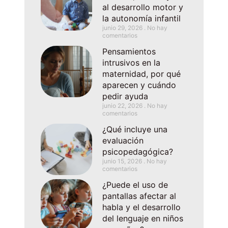
al desarrollo motor y
la autonomía infantil
junio 29, 2026
No hay
comentarios
Pensamientos
intrusivos en la
maternidad, por qué
aparecen y cuándo
pedir ayuda
junio 22, 2026
No hay
comentarios
¿Qué incluye una
evaluación
psicopedagógica?
junio 15, 2026
No hay
comentarios
¿Puede el uso de
pantallas afectar al
habla y el desarrollo
del lenguaje en niños