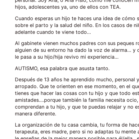
personal. Soy Ana, o Ana Fisio, como me conocen 
hijos, adolescentes ya, uno de ellos con TEA.
Cuando esperas un hijo te haces una idea de cómo s
sobre el parto y la salud del niño. En los casos de n
adelante cuando te viene todo…
Al gabinete vienen muchos padres con sus peques 
alguien de su entorno ha dado la voz de alarma… y c
le pasa a su hijo/hija revivo mi experiencia…
AUTISMO, esa palabra que asusta tanto.
Después de 13 años he aprendido mucho, personal y
arropado. Que te orienten en ese momento, en el qu
tienes que hacer las cosas con tu hijo y que todo est
amistades….porque también la familia necesita ocio
comprendan a tu hijo, y que te puedas relajar y no
manera diferente.
La organización de tu casa cambia, tu forma de hac
terapeuta, eres madre, pero si no adaptas tu mente a
le enseñas de la mejor manera posible para él/ella, e