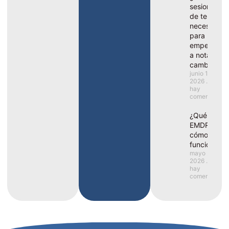
sesiones
de terapia
necesito
para
empezar
a notar
cambios?
junio 1,
2026
No
hay
comentarios
¿Qué es el
EMDR y
cómo
funciona?
mayo 25,
2026
No
hay
comentarios