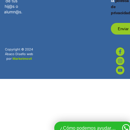
la
política
de tus
hij@s o
de
alumn@s.
privacida
Enviar
Copyright © 2024
Ábaco Diseño web
por
Marketmovil
¿Cómo podemos ayudarte?