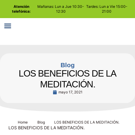
Atención
Mañanas: Lun a Jue 10:30-
Tardes: Lun a Vie 15:00-
telefónica:
12:30
21:00
PLAY ATTENTION
COMO TRABAJAMOS
Blog
LOS BENEFICIOS DE LA
MEDITACIÓN.
mayo 17, 2021
Home
Blog
LOS BENEFICIOS DE LA MEDITACIÓN.
LOS BENEFICIOS DE LA MEDITACIÓN.