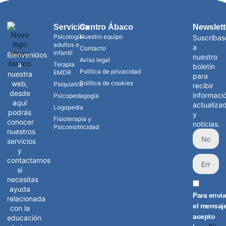
Servicios
Centro Ábaco
Newslett
Psicología
Nuestro equipo
Suscríbas
adultos e
a
Contacto
infantil
Bienvenidos
nuestro
Aviso legal
a
Terapia
boletín
Política de privacidad
EMDR
nuestra
para
web,
Política de cookies
Psiquiatría
recibir
desde
informaci
Psicopedagogía
aquí
actualiza
Logopedia
podrás
y
Fisioterapia y
conocer
noticias.
Psicomotricidad
nuestros
servicios
y
contactarnos
si
necesitas
ayuda
Para envia
relacionada
el mensaj
con la
acepto
educación