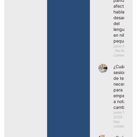
pantallas
afectar al
habla y el
desarrollo
del
lenguaje
en niños
pequeños?
junio 8, 2026
No hay
comentarios
¿Cuántas
sesiones
de terapia
necesito
para
empezar
a notar
cambios?
junio 1,
2026
No
hay
comentarios