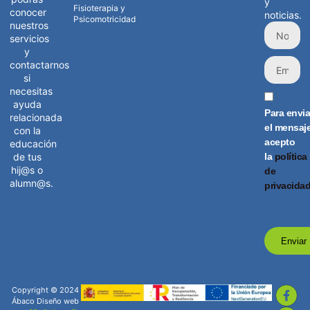
y
Fisioterapia y
conocer
noticias.
Psicomotricidad
nuestros
servicios
y
contactarnos
si
necesitas
ayuda
Para envia
relacionada
el mensaj
con la
acepto
educación
la
política
de tus
hij@s o
de
alumn@s.
privacida
Enviar
Copyright © 2024
Ábaco Diseño web