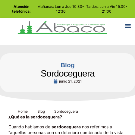
Atención
Mañanas: Lun a Jue 10:30-
Tardes: Lun a Vie 15:00-
telefónica:
12:30
21:00
Blog
Sordoceguera
junio 21, 2021
Home
Blog
Sordoceguera
¿Qué es la sordoceguera?
Cuando hablamos de
sordoceguera
nos referimos a
“aquellas personas con un deterioro combinado de la vista