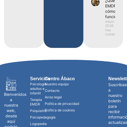
¿Qué es el
EMDR y
cómo
funciona?
mayo 25,
2026
No
hay
comentarios
Servicios
Centro Ábaco
Newslett
Psicología
Nuestro equipo
Suscríbas
adultos e
a
Contacto
infantil
Bienvenidos
nuestro
Aviso legal
a
Terapia
boletín
Política de privacidad
EMDR
nuestra
para
web,
Política de cookies
Psiquiatría
recibir
desde
informaci
Psicopedagogía
aquí
actualiza
Logopedia
podrás