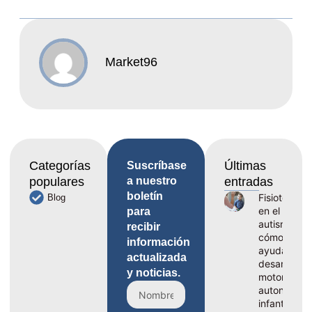
Market96
Categorías
Últimas
Suscríbase
populares
a nuestro
entradas
boletín
Fisioterapia
Blog
en el
para
autismo,
recibir
cómo
información
ayuda al
actualizada
desarrollo
y noticias.
motor y la
autonomía
infantil