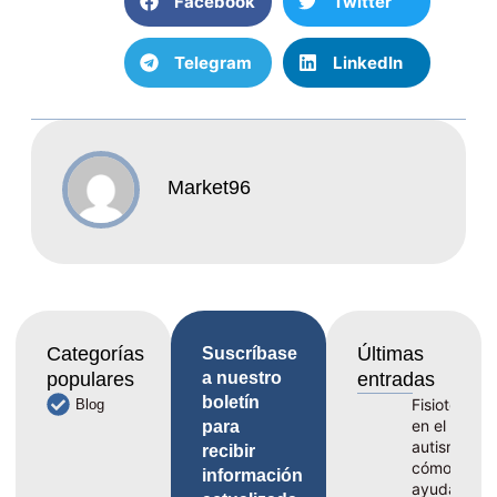
Facebook
Twitter
Telegram
LinkedIn
Market96
Categorías
Últimas
Suscríbase
populares
a nuestro
entradas
boletín
Fisioterapia
Blog
en el
para
autismo,
recibir
cómo
información
ayuda al