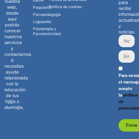
EMDR
nuestra
para
web,
Política de cookies
Psiquiatría
recibir
desde
informaci
Psicopedagogía
aquí
actualiza
Logopedia
podrás
y
Fisioterapia y
conocer
noticias.
Psicomotricidad
nuestros
servicios
y
contactarnos
si
necesitas
ayuda
Para envia
relacionada
el mensaj
con la
acepto
educación
la
política
de tus
hij@s o
de
alumn@s.
privacida
Enviar