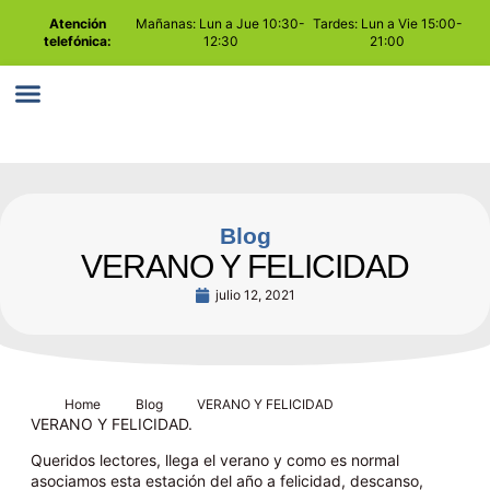
Atención
Mañanas: Lun a Jue 10:30-
Tardes: Lun a Vie 15:00-
telefónica:
12:30
21:00
PLAY ATTENTION
COMO TRABAJAMOS
Blog
VERANO Y FELICIDAD
julio 12, 2021
Home
Blog
VERANO Y FELICIDAD
VERANO Y FELICIDAD.
Queridos lectores, llega el verano y como es normal
asociamos esta estación del año a felicidad, descanso,