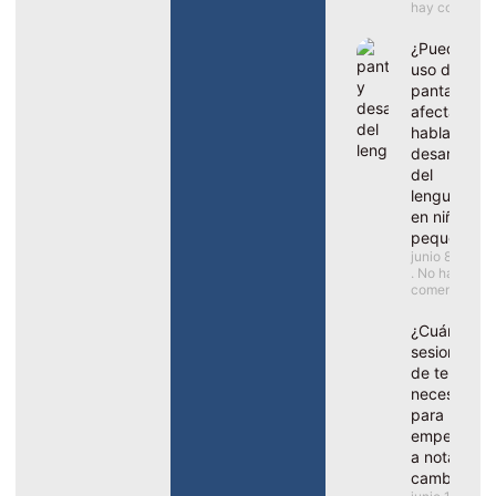
hay comentar
¿Puede el
uso de
pantallas
afectar al
habla y el
desarrollo
del
lenguaje
en niños
pequeños?
junio 8, 2026
No hay
comentarios
¿Cuántas
sesiones
de terapia
necesito
para
empezar
a notar
cambios?