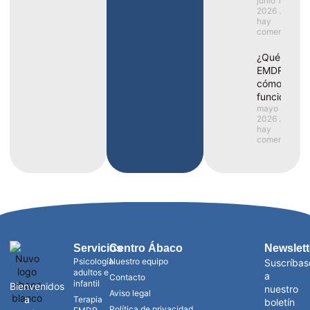
junio 1,
2026
No
hay
comentarios
¿Qué es el
EMDR y
cómo
funciona?
mayo 25,
2026
No
hay
comentarios
Servicios
Centro Ábaco
Newslett
Psicología
Nuestro equipo
Suscríbas
adultos e
a
Contacto
infantil
Bienvenidos
nuestro
Aviso legal
a
Terapia
boletín
Política de privacidad