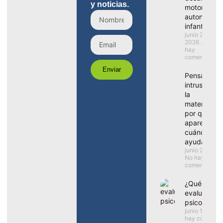
y noticias.
motor y la
autonomía
infantil
junio 29,
2026
No
hay
comentarios
Enviar
Pensamient
intrusivos e
la
maternidad
por qué
aparecen y
cuándo ped
ayuda
junio 22, 202
No hay
comentarios
¿Qué inclu
evaluación
psicopedag
junio 15, 202
hay comentar