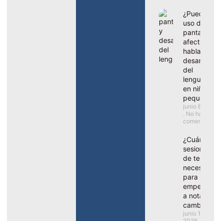
¿Puede el
uso de
pantallas
afectar al
habla y el
desarrollo
del
lenguaje
en niños
pequeños?
junio 8, 2026
No hay
comentarios
¿Cuántas
sesiones
de terapia
necesito
para
empezar
a notar
cambios?
junio 1,
2026
No