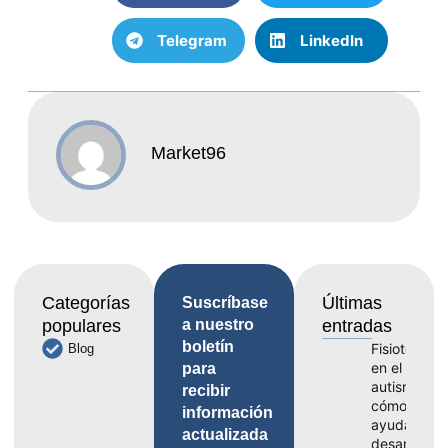
Telegram
LinkedIn
Market96
Categorías
Últimas
Suscríbase
populares
a nuestro
entradas
boletín
Fisioterapia
Blog
en el
para
autismo,
recibir
cómo
información
ayuda al
actualizada
desarrollo