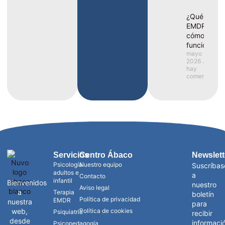
¿Qué es el
EMDR y
cómo
funciona?
mayo 25,
2026
No
hay
comentarios
Servicios
Centro Ábaco
Newslett
Psicología
Nuestro equipo
Suscríbas
adultos e
a
Contacto
infantil
Bienvenidos
nuestro
Aviso legal
a
Terapia
boletín
Política de privacidad
EMDR
nuestra
para
web,
Política de cookies
Psiquiatría
recibir
desde
informaci
Psicopedagogía