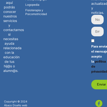
aquí
actualiza
Logopedia
podrás
y
Fisioterapia y
conocer
noticias.
Psicomotricidad
nuestros
servicios
y
contactarnos
si
necesitas
ayuda
Para envia
relacionada
el mensaj
con la
acepto
educación
la
política
de tus
hij@s o
de
alumn@s.
privacida
Enviar
Copyright © 2024
Ábaco Diseño web