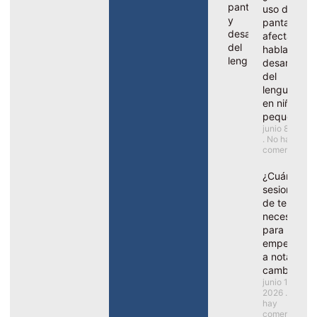
uso de
pantallas
afectar al
habla y el
desarrollo
del
lenguaje
en niños
pequeños?
junio 8, 2026
No hay
comentarios
¿Cuántas
sesiones
de terapia
necesito
para
empezar
a notar
cambios?
junio 1,
2026
No
hay
comentarios