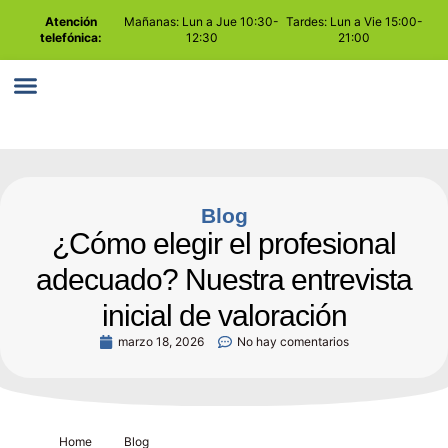
Atención
Mañanas: Lun a Jue 10:30-
Tardes: Lun a Vie 15:00-
telefónica:
12:30
21:00
PLAY ATTENTION
COMO TRABAJAMOS
Blog
¿Cómo elegir el profesional
adecuado? Nuestra entrevista
inicial de valoración
marzo 18, 2026
No hay comentarios
Home
Blog